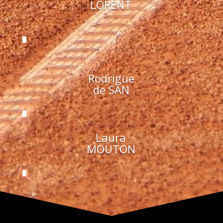
LORENT
Rodrigue
de SAN
Laura
MOUTON