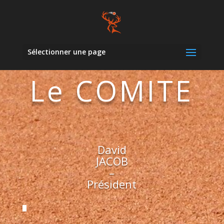
Sélectionner une page
Le COMITE
David
JACOB
–
Président