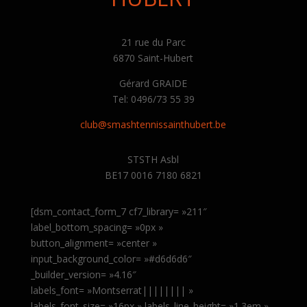
21 rue du Parc
6870 Saint-Hubert
Gérard GRAIDE
Tel: 0496/73 55 39
club@smashtennissainthubert.be
STSTH Asbl
BE17 0016 7180 6821
[dsm_contact_form_7 cf7_library= »211″
label_bottom_spacing= »0px »
button_alignment= »center »
input_background_color= »#d6d6d6″
_builder_version= »4.16″
labels_font= »Montserrat|||||||| »
labels_font_size= »16px » labels_line_height= »1.3em »