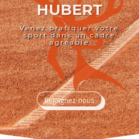
HUBERT
Venez pratiquer votre
sport dans un cadre
agréable
Rejoignez-nous