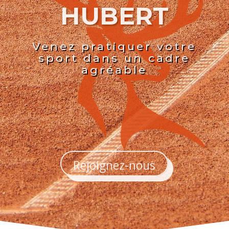
HUBERT
Venez pratiquer votre
sport dans un cadre
agréable
Rejoignez-nous