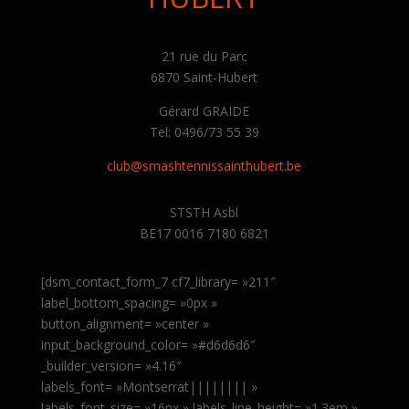
21 rue du Parc
6870 Saint-Hubert
Gérard GRAIDE
Tel: 0496/73 55 39
club@smashtennissainthubert.be
STSTH Asbl
BE17 0016 7180 6821
[dsm_contact_form_7 cf7_library= »211″
label_bottom_spacing= »0px »
button_alignment= »center »
input_background_color= »#d6d6d6″
_builder_version= »4.16″
labels_font= »Montserrat|||||||| »
labels_font_size= »16px » labels_line_height= »1.3em »