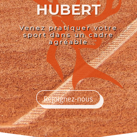
HUBERT
Venez pratiquer votre
sport dans un cadre
agréable
Rejoignez-nous