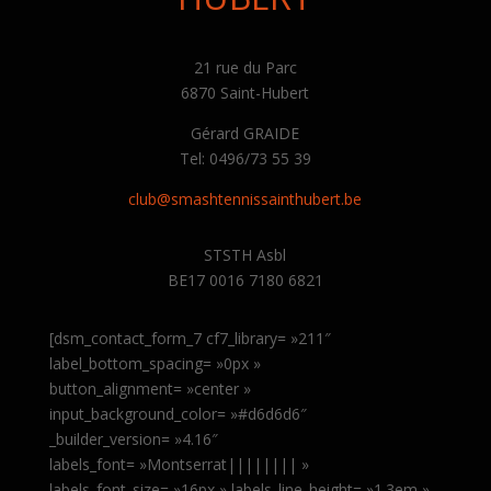
21 rue du Parc
6870 Saint-Hubert
Gérard GRAIDE
Tel: 0496/73 55 39
club@smashtennissainthubert.be
STSTH Asbl
BE17 0016 7180 6821
[dsm_contact_form_7 cf7_library= »211″
label_bottom_spacing= »0px »
button_alignment= »center »
input_background_color= »#d6d6d6″
_builder_version= »4.16″
labels_font= »Montserrat|||||||| »
labels_font_size= »16px » labels_line_height= »1.3em »