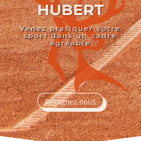
HUBERT
Venez pratiquer votre
sport dans un cadre
agréable
Rejoignez-nous