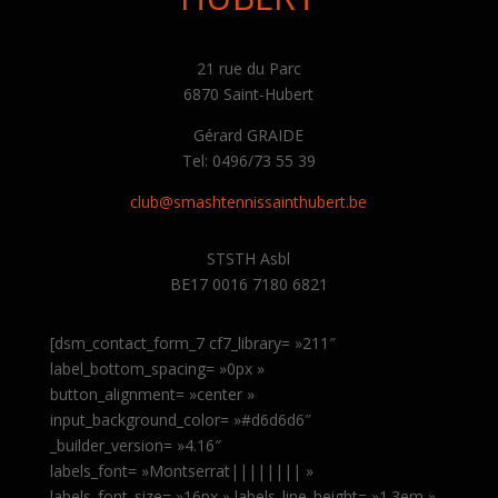
21 rue du Parc
6870 Saint-Hubert
Gérard GRAIDE
Tel: 0496/73 55 39
club@smashtennissainthubert.be
STSTH Asbl
BE17 0016 7180 6821
[dsm_contact_form_7 cf7_library= »211″
label_bottom_spacing= »0px »
button_alignment= »center »
input_background_color= »#d6d6d6″
_builder_version= »4.16″
labels_font= »Montserrat|||||||| »
labels_font_size= »16px » labels_line_height= »1.3em »