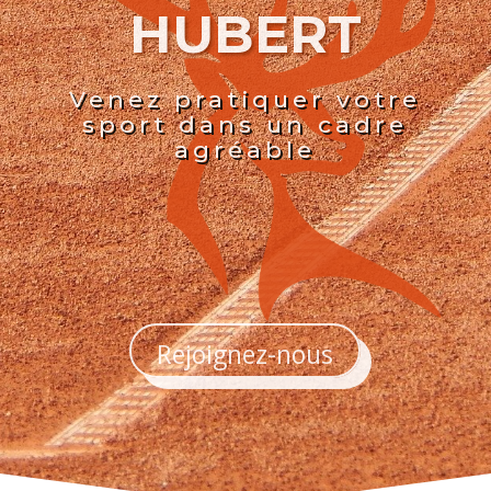
HUBERT
Venez pratiquer votre
sport dans un cadre
agréable
Rejoignez-nous