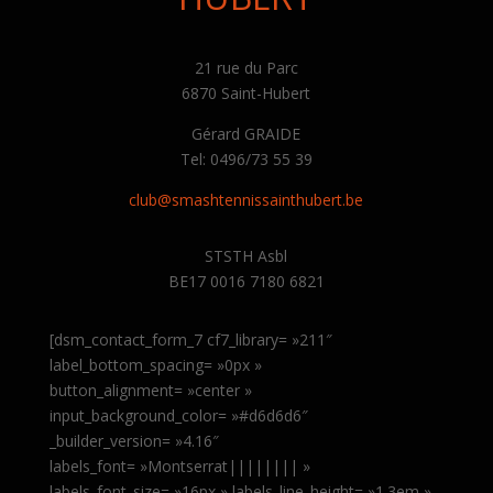
21 rue du Parc
6870 Saint-Hubert
Gérard GRAIDE
Tel: 0496/73 55 39
club@smashtennissainthubert.be
STSTH Asbl
BE17 0016 7180 6821
[dsm_contact_form_7 cf7_library= »211″
label_bottom_spacing= »0px »
button_alignment= »center »
input_background_color= »#d6d6d6″
_builder_version= »4.16″
labels_font= »Montserrat|||||||| »
labels_font_size= »16px » labels_line_height= »1.3em »