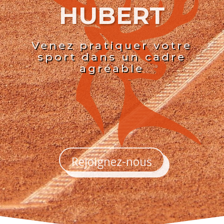
HUBERT
Venez pratiquer votre
sport dans un cadre
agréable
Rejoignez-nous