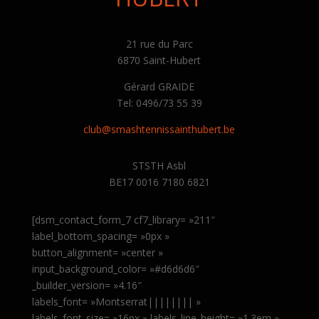
21 rue du Parc
6870 Saint-Hubert
Gérard GRAIDE
Tel: 0496/73 55 39
club@smashtennissainthubert.be
STSTH Asbl
BE17 0016 7180 6821
[dsm_contact_form_7 cf7_library= »211″
label_bottom_spacing= »0px »
button_alignment= »center »
input_background_color= »#d6d6d6″
_builder_version= »4.16″
labels_font= »Montserrat|||||||| »
labels_font_size= »16px » labels_line_height= »1.3em »