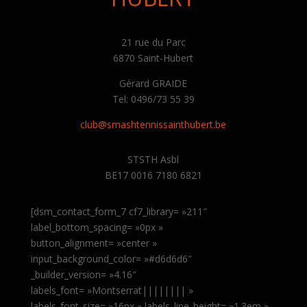
21 rue du Parc
6870 Saint-Hubert
Gérard GRAIDE
Tel: 0496/73 55 39
club@smashtennissainthubert.be
STSTH Asbl
BE17 0016 7180 6821
[dsm_contact_form_7 cf7_library= »211″
label_bottom_spacing= »0px »
button_alignment= »center »
input_background_color= »#d6d6d6″
_builder_version= »4.16″
labels_font= »Montserrat|||||||| »
labels_font_size= »16px » labels_line_height= »1.3em »