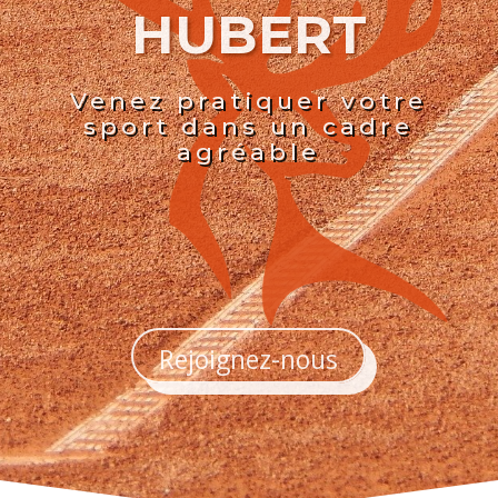
HUBERT
Venez pratiquer votre
sport dans un cadre
agréable
Rejoignez-nous