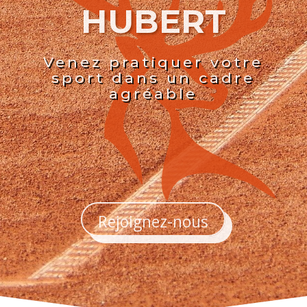
HUBERT
Venez pratiquer votre
sport dans un cadre
agréable
Rejoignez-nous