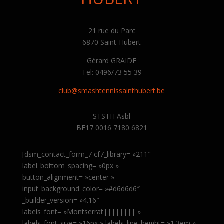
21 rue du Parc
6870 Saint-Hubert
Gérard GRAIDE
Tel: 0496/73 55 39
club@smashtennissainthubert.be
STSTH Asbl
BE17 0016 7180 6821
[dsm_contact_form_7 cf7_library= »211″
label_bottom_spacing= »0px »
button_alignment= »center »
input_background_color= »#d6d6d6″
_builder_version= »4.16″
labels_font= »Montserrat|||||||| »
labels_font_size= »16px » labels_line_height= »1.3em »