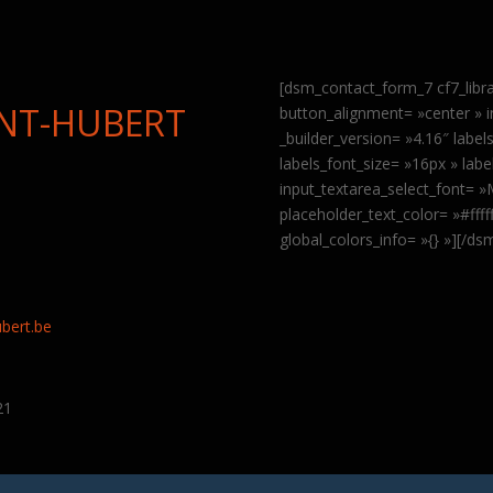
[dsm_contact_form_7 cf7_libr
INT-HUBERT
button_alignment= »center » 
_builder_version= »4.16″ labe
labels_font_size= »16px » labe
input_textarea_select_font= 
placeholder_text_color= »#fff
global_colors_info= »{} »][/d
9
bert.be
21