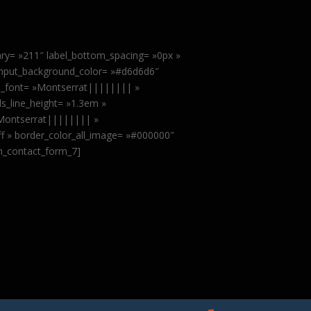
ary= »211″ label_bottom_spacing= »0px »
input_background_color= »#d6d6d6″
ls_font= »Montserrat|||||||| »
ls_line_height= »1.3em »
»Montserrat|||||||| »
fff » border_color_all_image= »#000000″
sm_contact_form_7]