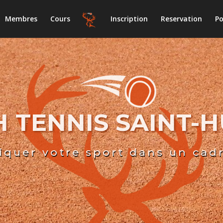
Membres
Cours
Inscription
Reservation
Po
 TENNIS SAINT-
iquer votre sport dans un cad