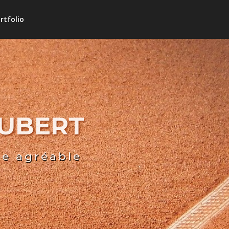
rtfolio
HUBERT
re agréable