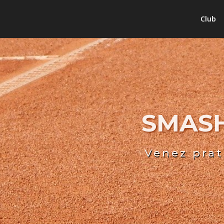
Club
SMASH
Venez prat