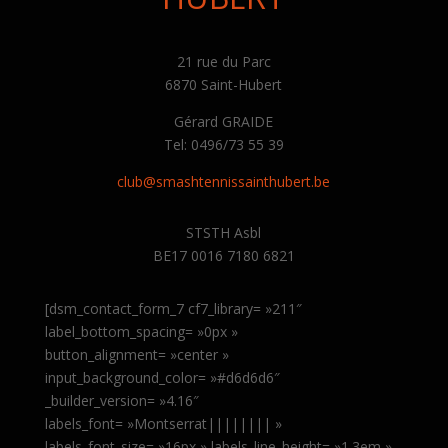
21 rue du Parc
6870 Saint-Hubert
Gérard GRAIDE
Tel: 0496/73 55 39
club@smashtennissainthubert.be
STSTH Asbl
BE17 0016 7180 6821
[dsm_contact_form_7 cf7_library= »211″
label_bottom_spacing= »0px »
button_alignment= »center »
input_background_color= »#d6d6d6″
_builder_version= »4.16″
labels_font= »Montserrat|||||||| »
labels_font_size= »16px » labels_line_height= »1.3em »