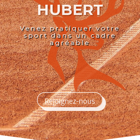
HUBERT
Venez pratiquer votre
sport dans un cadre
agréable
Rejoignez-nous