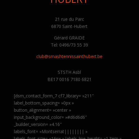
21 rue du Parc
6870 Saint-Hubert
Gérard GRAIDE
Tel: 0496/73 55 39
club@smashtennissainthubert.be
STSTH Asbl
BE17 0016 7180 6821
[dsm_contact_form_7 cf7_library= »211″
label_bottom_spacing= »0px »
button_alignment= »center »
input_background_color= »#d6d6d6″
_builder_version= »4.16″
labels_font= »Montserrat|||||||| »
labels_font_size= »16px » labels_line_height= »1.3em »