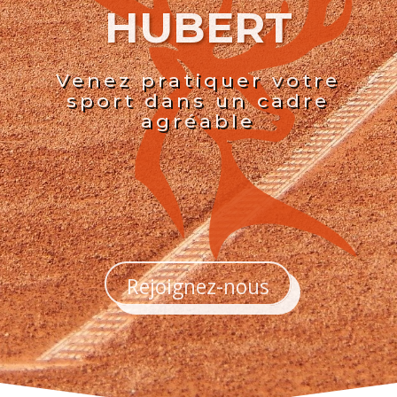
HUBERT
Venez pratiquer votre
sport dans un cadre
agréable
Rejoignez-nous