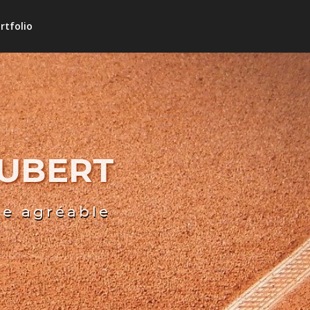
rtfolio
HUBERT
re agréable