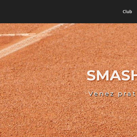
Club
SMASH
Venez prat