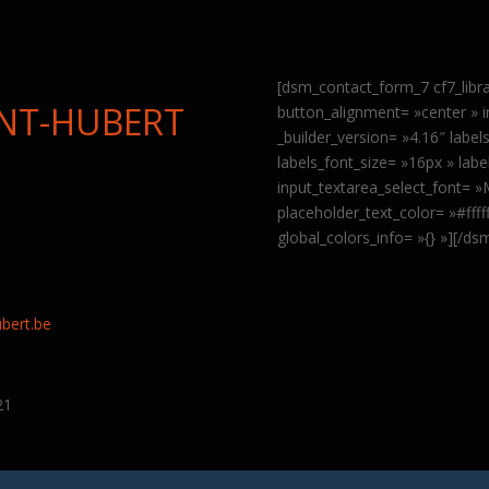
[dsm_contact_form_7 cf7_libr
INT-HUBERT
button_alignment= »center » 
_builder_version= »4.16″ labe
labels_font_size= »16px » labe
input_textarea_select_font= 
placeholder_text_color= »#fff
global_colors_info= »{} »][/d
9
bert.be
21