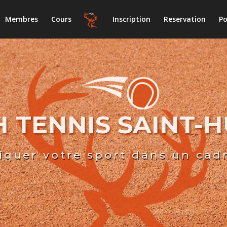
Membres
Cours
Inscription
Reservation
Po
 TENNIS SAINT-
iquer votre sport dans un cad