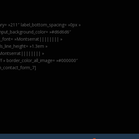
ary= »211″ label_bottom_spacing= »0px »
input_background_color= »#d6d6d6″
ls_font= »Montserrat|||||||| »
ls_line_height= »1.3em »
»Montserrat|||||||| »
fff » border_color_all_image= »#000000″
sm_contact_form_7]