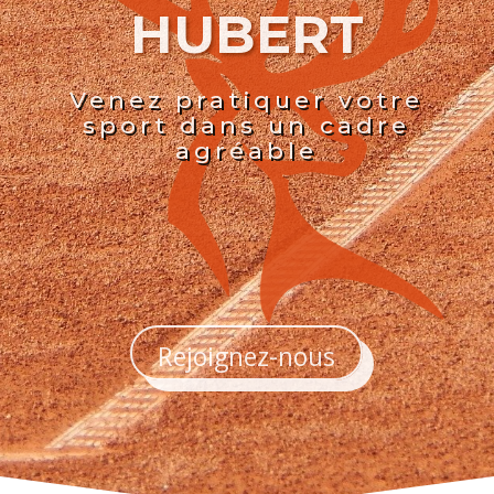
HUBERT
Venez pratiquer votre
sport dans un cadre
agréable
Rejoignez-nous