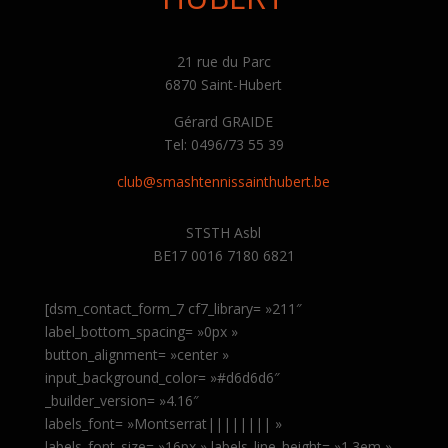
21 rue du Parc
6870 Saint-Hubert
Gérard GRAIDE
Tel: 0496/73 55 39
club@smashtennissainthubert.be
STSTH Asbl
BE17 0016 7180 6821
[dsm_contact_form_7 cf7_library= »211″
label_bottom_spacing= »0px »
button_alignment= »center »
input_background_color= »#d6d6d6″
_builder_version= »4.16″
labels_font= »Montserrat|||||||| »
labels_font_size= »16px » labels_line_height= »1.3em »