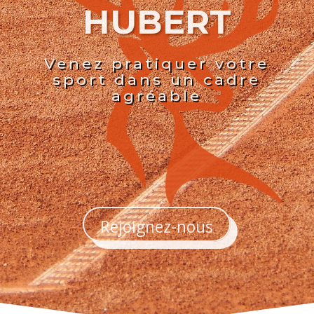
HUBERT
Venez pratiquer votre
sport dans un cadre
agréable
Rejoignez-nous