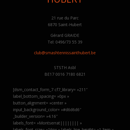
21 rue du Parc
6870 Saint-Hubert
Gérard GRAIDE
Tel: 0496/73 55 39
club@smashtennissainthubert.be
STSTH Asbl
BE17 0016 7180 6821
[dsm_contact_form_7 cf7_library= »211″
label_bottom_spacing= »0px »
button_alignment= »center »
input_background_color= »#d6d6d6″
_builder_version= »4.16″
labels_font= »Montserrat|||||||| »
labels_font_size= »16px » labels_line_height= »1.3em »