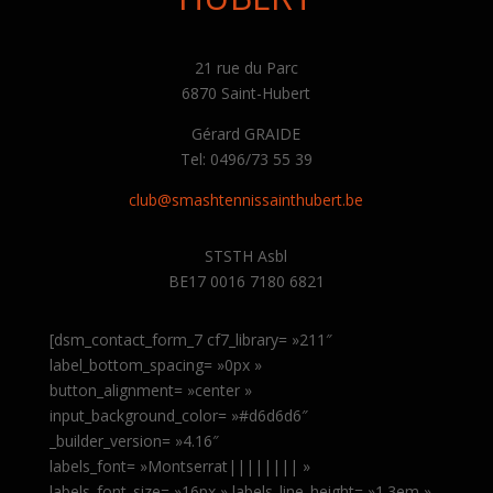
21 rue du Parc
6870 Saint-Hubert
Gérard GRAIDE
Tel: 0496/73 55 39
club@smashtennissainthubert.be
STSTH Asbl
BE17 0016 7180 6821
[dsm_contact_form_7 cf7_library= »211″
label_bottom_spacing= »0px »
button_alignment= »center »
input_background_color= »#d6d6d6″
_builder_version= »4.16″
labels_font= »Montserrat|||||||| »
labels_font_size= »16px » labels_line_height= »1.3em »