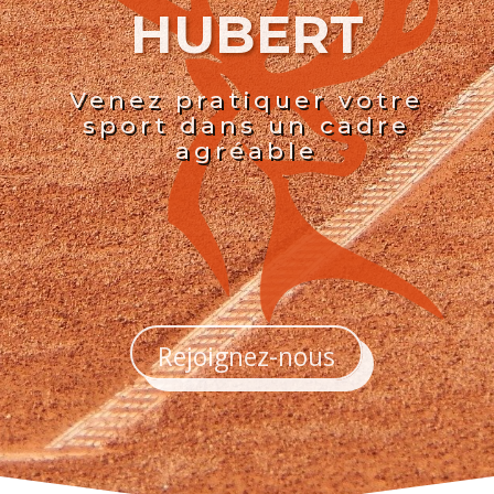
HUBERT
Venez pratiquer votre
sport dans un cadre
agréable
Rejoignez-nous