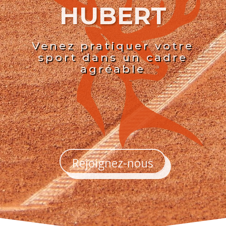
HUBERT
Venez pratiquer votre
sport dans un cadre
agréable
Rejoignez-nous