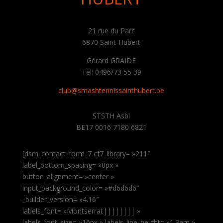
21 rue du Parc
6870 Saint-Hubert
Gérard GRAIDE
Tel: 0496/73 55 39
club@smashtennissainthubert.be
STSTH Asbl
BE17 0016 7180 6821
[dsm_contact_form_7 cf7_library= »211″
label_bottom_spacing= »0px »
button_alignment= »center »
input_background_color= »#d6d6d6″
_builder_version= »4.16″
labels_font= »Montserrat|||||||| »
labels_font_size= »16px » labels_line_height= »1.3em »