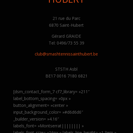
21 rue du Parc
6870 Saint-Hubert
Gérard GRAIDE
Tel: 0496/73 55 39
club@smashtennissainthubert.be
STSTH Asbl
BE17 0016 7180 6821
[dsm_contact_form_7 cf7_library= »211″
label_bottom_spacing= »0px »
button_alignment= »center »
input_background_color= »#d6d6d6″
_builder_version= »4.16″
labels_font= »Montserrat|||||||| »
labels_font_size= »16px » labels_line_height= »1.3em »