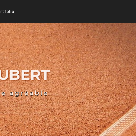
rtfolio
HUBERT
re agréable