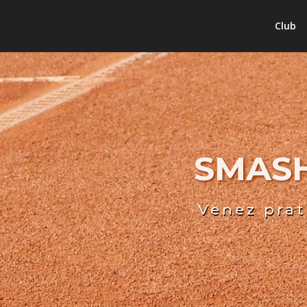
Club
SMASH
Venez prat