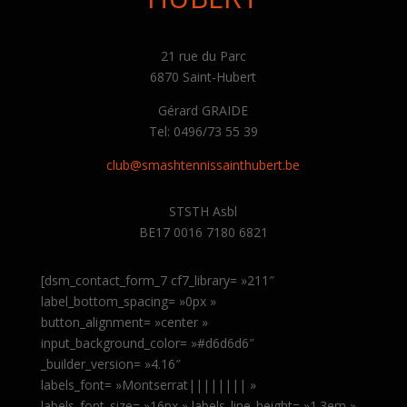
21 rue du Parc
6870 Saint-Hubert
Gérard GRAIDE
Tel: 0496/73 55 39
club@smashtennissainthubert.be
STSTH Asbl
BE17 0016 7180 6821
[dsm_contact_form_7 cf7_library= »211″
label_bottom_spacing= »0px »
button_alignment= »center »
input_background_color= »#d6d6d6″
_builder_version= »4.16″
labels_font= »Montserrat|||||||| »
labels_font_size= »16px » labels_line_height= »1.3em »