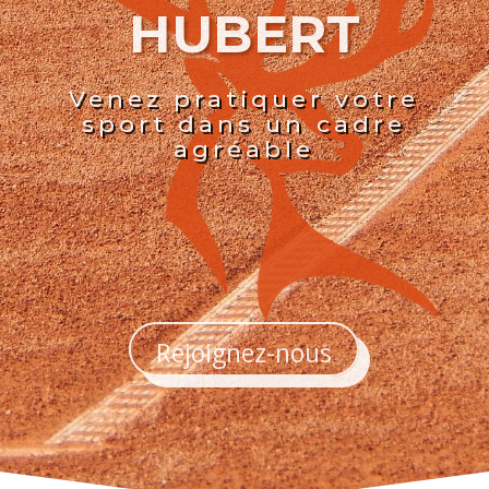
HUBERT
Venez pratiquer votre
sport dans un cadre
agréable
Rejoignez-nous