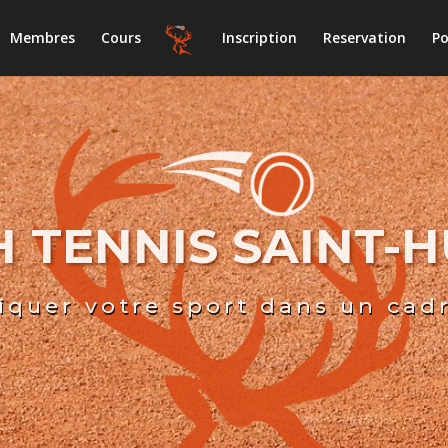
Membres
Cours
Inscription
Reservation
Po
 TENNIS SAINT-
iquer votre sport dans un cad