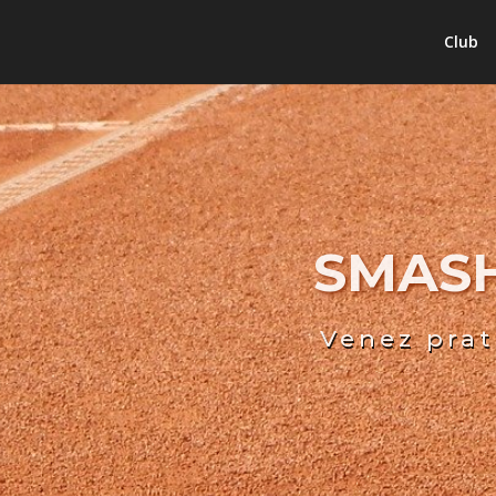
Club
SMASH
Venez prat