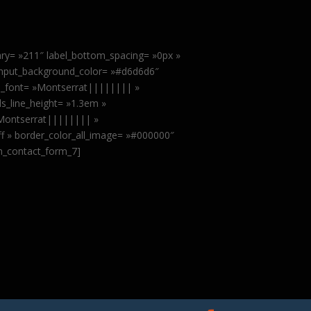
ary= »211″ label_bottom_spacing= »0px »
input_background_color= »#d6d6d6″
ls_font= »Montserrat|||||||| »
ls_line_height= »1.3em »
»Montserrat|||||||| »
fff » border_color_all_image= »#000000″
sm_contact_form_7]