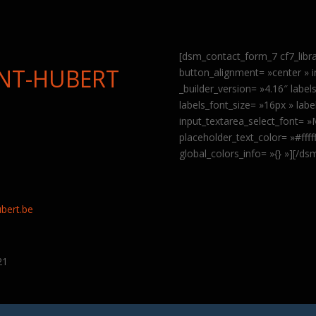
[dsm_contact_form_7 cf7_libr
INT-HUBERT
button_alignment= »center » 
_builder_version= »4.16″ labe
labels_font_size= »16px » labe
input_textarea_select_font= 
placeholder_text_color= »#fff
global_colors_info= »{} »][/d
9
bert.be
21