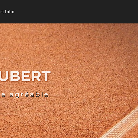
rtfolio
HUBERT
re agréable