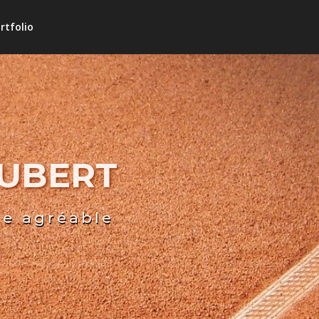
rtfolio
HUBERT
re agréable