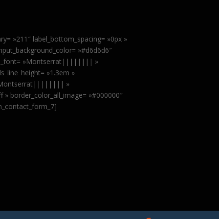
ary= »211″ label_bottom_spacing= »0px »
input_background_color= »#d6d6d6″
ls_font= »Montserrat|||||||| »
ls_line_height= »1.3em »
»Montserrat|||||||| »
fff » border_color_all_image= »#000000″
sm_contact_form_7]