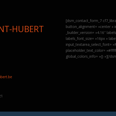
[dsm_contact_form_7 cf7_libr
INT-HUBERT
button_alignment= »center » 
_builder_version= »4.16″ labe
labels_font_size= »16px » labe
input_textarea_select_font= 
placeholder_text_color= »#fff
global_colors_info= »{} »][/d
9
bert.be
21