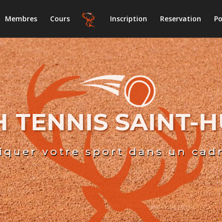
Membres
Cours
Inscription
Reservation
Po
 TENNIS SAINT-
iquer votre sport dans un cad