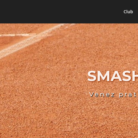
Club
SMASH
Venez prat