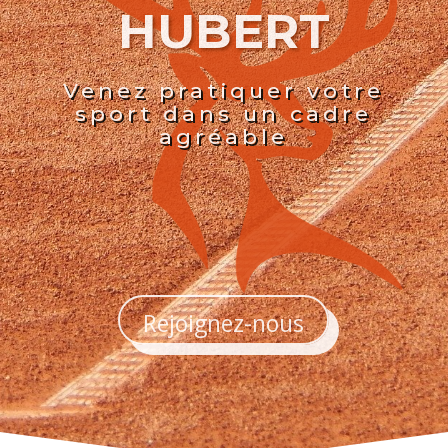
HUBERT
Venez pratiquer votre
sport dans un cadre
agréable
Rejoignez-nous