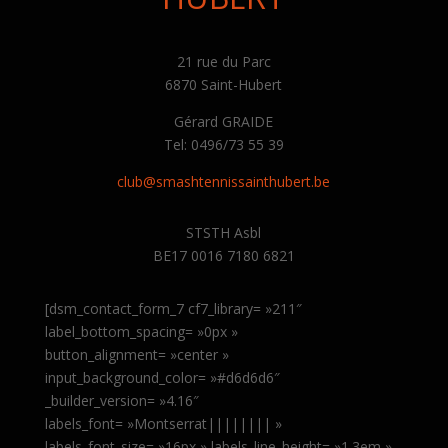
21 rue du Parc
6870 Saint-Hubert
Gérard GRAIDE
Tel: 0496/73 55 39
club@smashtennissainthubert.be
STSTH Asbl
BE17 0016 7180 6821
[dsm_contact_form_7 cf7_library= »211″
label_bottom_spacing= »0px »
button_alignment= »center »
input_background_color= »#d6d6d6″
_builder_version= »4.16″
labels_font= »Montserrat|||||||| »
labels_font_size= »16px » labels_line_height= »1.3em »