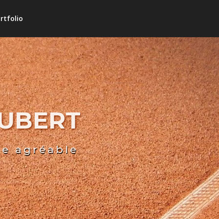
rtfolio
HUBERT
re agréable