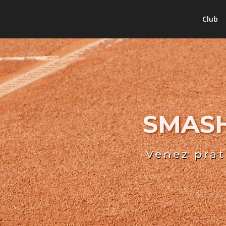
Club
SMASH
Venez prat