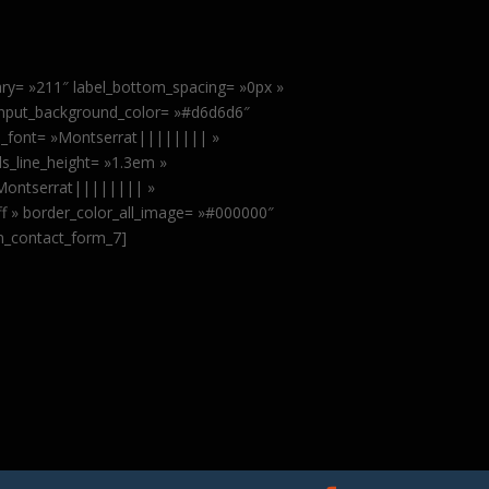
ary= »211″ label_bottom_spacing= »0px »
input_background_color= »#d6d6d6″
ls_font= »Montserrat|||||||| »
ls_line_height= »1.3em »
»Montserrat|||||||| »
fff » border_color_all_image= »#000000″
sm_contact_form_7]