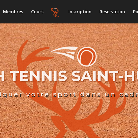
Membres
Cours
Inscription
Reservation
Po
 TENNIS SAINT-
iquer votre sport dans un cad