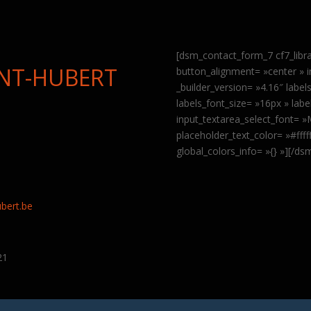
[dsm_contact_form_7 cf7_libr
INT-HUBERT
button_alignment= »center » 
_builder_version= »4.16″ labe
labels_font_size= »16px » labe
input_textarea_select_font= 
placeholder_text_color= »#fff
global_colors_info= »{} »][/d
9
bert.be
21