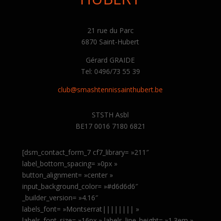
21 rue du Parc
6870 Saint-Hubert
Gérard GRAIDE
Tel: 0496/73 55 39
club@smashtennissainthubert.be
STSTH Asbl
BE17 0016 7180 6821
[dsm_contact_form_7 cf7_library= »211″
label_bottom_spacing= »0px »
button_alignment= »center »
input_background_color= »#d6d6d6″
_builder_version= »4.16″
labels_font= »Montserrat|||||||| »
labels_font_size= »16px » labels_line_height= »1.3em »