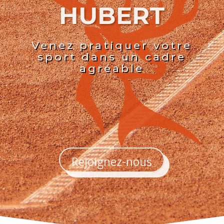
HUBERT
Venez pratiquer votre
sport dans un cadre
agréable
Rejoignez-nous