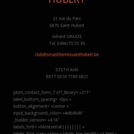
21 rue du Parc
6870 Saint-Hubert
Gérard GRAIDE
Tel: 0496/73 55 39
club@smashtennissainthubert.be
STSTH Asbl
BE17 0016 7180 6821
[dsm_contact_form_7 cf7_library= »211″
label_bottom_spacing= »0px »
button_alignment= »center »
input_background_color= »#d6d6d6″
_builder_version= »4.16″
labels_font= »Montserrat|||||||| »
labels_font_size= »16px » labels_line_height= »1.3em »