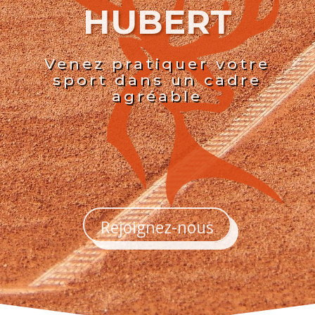
HUBERT
Venez pratiquer votre
sport dans un cadre
agréable
Rejoignez-nous