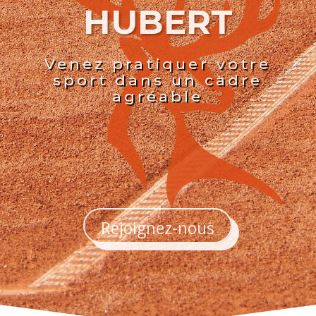
HUBERT
Venez pratiquer votre
sport dans un cadre
agréable
Rejoignez-nous