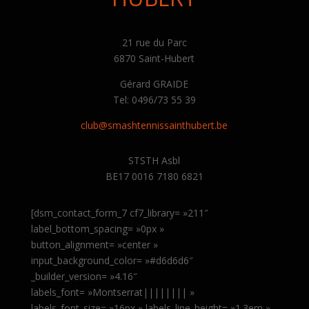
21 rue du Parc
6870 Saint-Hubert
Gérard GRAIDE
Tel: 0496/73 55 39
club@smashtennissainthubert.be
STSTH Asbl
BE17 0016 7180 6821
[dsm_contact_form_7 cf7_library= »211″
label_bottom_spacing= »0px »
button_alignment= »center »
input_background_color= »#d6d6d6″
_builder_version= »4.16″
labels_font= »Montserrat|||||||| »
labels_font_size= »16px » labels_line_height= »1.3em »