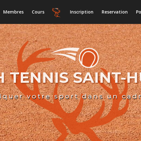
Membres
Cours
Inscription
Reservation
Po
 TENNIS SAINT-
iquer votre sport dans un cad