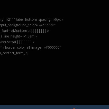
ary= »211″ label_bottom_spacing= »0px »
input_background_color= »#d6d6d6″
ls_font= »Montserrat|||||||| »
ls_line_height= »1.3em »
»Montserrat|||||||| »
fff » border_color_all_image= »#000000″
sm_contact_form_7]