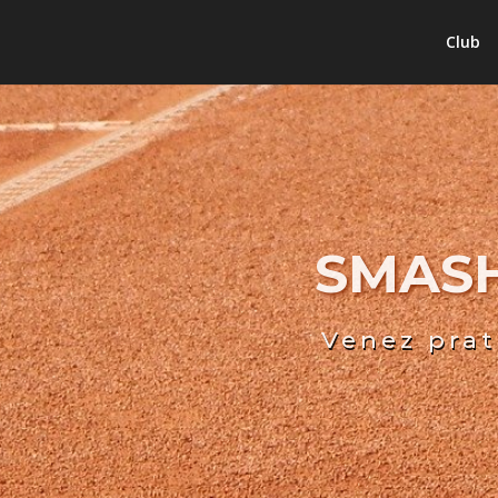
Club
SMASH
Venez prat