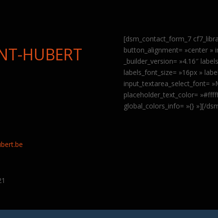
[dsm_contact_form_7 cf7_libr
INT-HUBERT
button_alignment= »center » 
_builder_version= »4.16″ labe
labels_font_size= »16px » labe
input_textarea_select_font= 
placeholder_text_color= »#fff
global_colors_info= »{} »][/d
9
bert.be
21