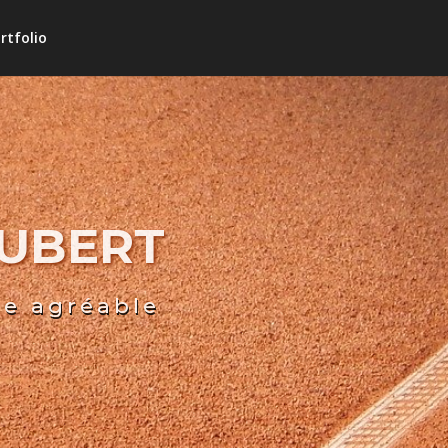
rtfolio
HUBERT
re agréable