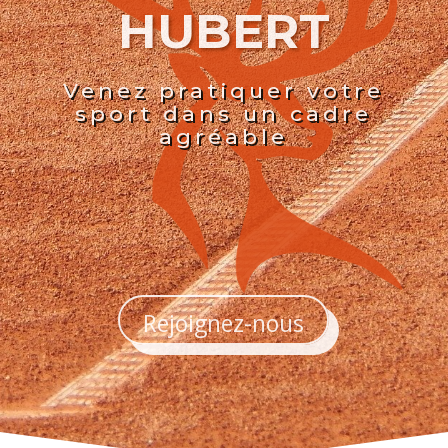
HUBERT
Venez pratiquer votre
sport dans un cadre
agréable
Rejoignez-nous