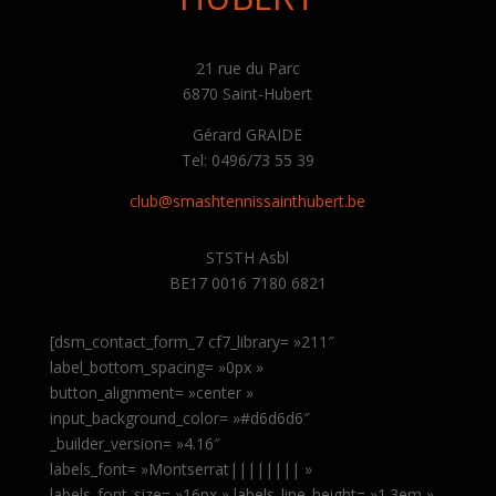
21 rue du Parc
6870 Saint-Hubert
Gérard GRAIDE
Tel: 0496/73 55 39
club@smashtennissainthubert.be
STSTH Asbl
BE17 0016 7180 6821
[dsm_contact_form_7 cf7_library= »211″
label_bottom_spacing= »0px »
button_alignment= »center »
input_background_color= »#d6d6d6″
_builder_version= »4.16″
labels_font= »Montserrat|||||||| »
labels_font_size= »16px » labels_line_height= »1.3em »