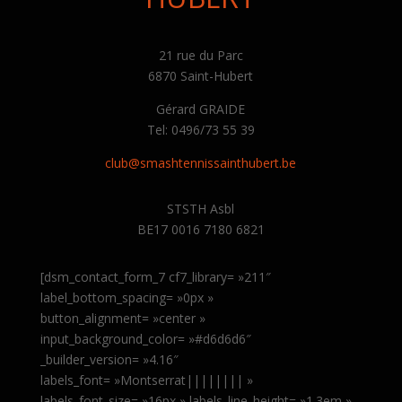
21 rue du Parc
6870 Saint-Hubert
Gérard GRAIDE
Tel: 0496/73 55 39
club@smashtennissainthubert.be
STSTH Asbl
BE17 0016 7180 6821
[dsm_contact_form_7 cf7_library= »211″
label_bottom_spacing= »0px »
button_alignment= »center »
input_background_color= »#d6d6d6″
_builder_version= »4.16″
labels_font= »Montserrat|||||||| »
labels_font_size= »16px » labels_line_height= »1.3em »