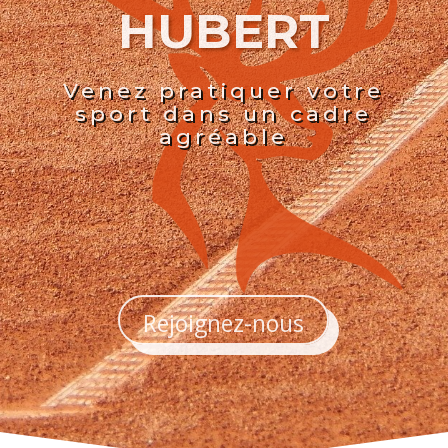
HUBERT
Venez pratiquer votre
sport dans un cadre
agréable
Rejoignez-nous