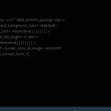
ary= »211″ label_bottom_spacing= »0px »
input_background_color= »#d6d6d6″
ls_font= »Montserrat|||||||| »
ls_line_height= »1.3em »
»Montserrat|||||||| »
fff » border_color_all_image= »#000000″
sm_contact_form_7]