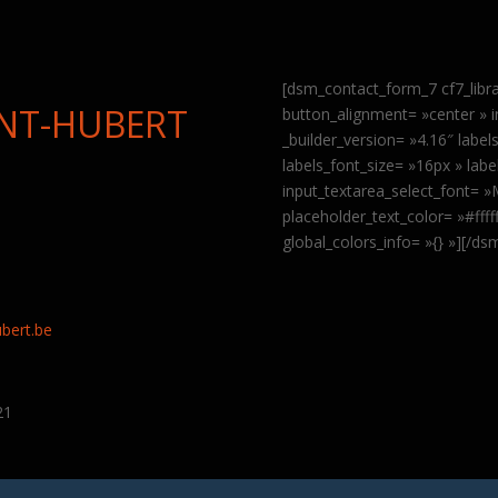
[dsm_contact_form_7 cf7_libr
INT-HUBERT
button_alignment= »center » 
_builder_version= »4.16″ labe
labels_font_size= »16px » labe
input_textarea_select_font= 
placeholder_text_color= »#fff
global_colors_info= »{} »][/d
9
bert.be
21