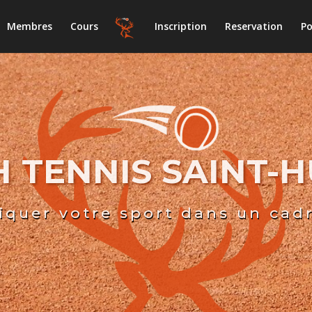
Membres
Cours
Inscription
Reservation
Po
 TENNIS SAINT-
iquer votre sport dans un cad