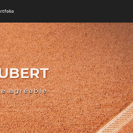
rtfolio
HUBERT
re agréable