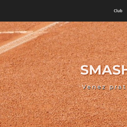
Club
SMASH
Venez prat