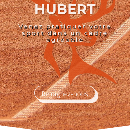
HUBERT
Venez pratiquer votre
sport dans un cadre
agréable
Rejoignez-nous