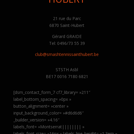
21 rue du Parc
6870 Saint-Hubert
Gérard GRAIDE
Tel: 0496/73 55 39
club@smashtennissainthubert.be
STSTH Asbl
BE17 0016 7180 6821
[dsm_contact_form_7 cf7_library= »211″
label_bottom_spacing= »0px »
button_alignment= »center »
input_background_color= »#d6d6d6″
_builder_version= »4.16″
labels_font= »Montserrat|||||||| »
labels_font_size= »16px » labels_line_height= »1.3em »