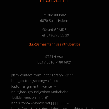
21 rue du Parc
6870 Saint-Hubert
Gérard GRAIDE
Tel: 0496/73 55 39
club@smashtennissainthubert.be
STSTH Asbl
BE17 0016 7180 6821
[dsm_contact_form_7 cf7_library= »211″
label_bottom_spacing= »0px »
button_alignment= »center »
input_background_color= »#d6d6d6″
_builder_version= »4.16″
labels_font= »Montserrat|||||||| »
labels_font_size= »16px » labels_line_height= »1.3em »