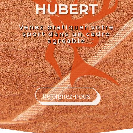
HUBERT
Venez pratiquer votre
sport dans un cadre
agréable
Rejoignez-nous