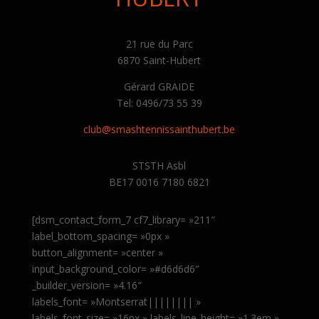
21 rue du Parc
6870 Saint-Hubert
Gérard GRAIDE
Tel: 0496/73 55 39
club@smashtennissainthubert.be
STSTH Asbl
BE17 0016 7180 6821
[dsm_contact_form_7 cf7_library= »211″
label_bottom_spacing= »0px »
button_alignment= »center »
input_background_color= »#d6d6d6″
_builder_version= »4.16″
labels_font= »Montserrat|||||||| »
labels_font_size= »16px » labels_line_height= »1.3em »