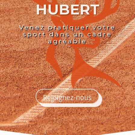
HUBERT
Venez pratiquer votre
sport dans un cadre
agréable
Rejoignez-nous