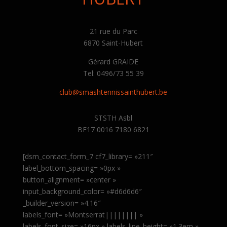
21 rue du Parc
6870 Saint-Hubert
Gérard GRAIDE
Tel: 0496/73 55 39
club@smashtennissainthubert.be
STSTH Asbl
BE17 0016 7180 6821
[dsm_contact_form_7 cf7_library= »211″
label_bottom_spacing= »0px »
button_alignment= »center »
input_background_color= »#d6d6d6″
_builder_version= »4.16″
labels_font= »Montserrat|||||||| »
labels_font_size= »16px » labels_line_height= »1.3em »