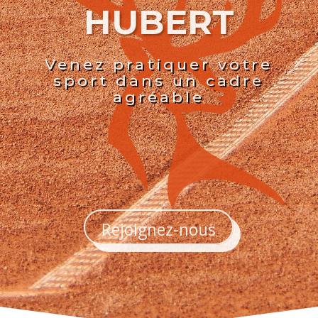
HUBERT
Venez pratiquer votre
sport dans un cadre
agréable
Rejoignez-nous